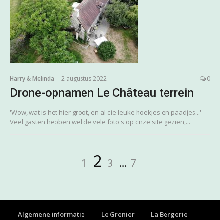
Harry & Melinda
2 augustus 2022
0
Drone-opnamen Le Château terrein
'Wow, wat is het hier groot, en al die leuke hoekjes en paadjes...'
Veel gasten hebben wel de vele foto's op onze site gezien,...
Berichten
Pagina
Pagina
Pagina
Pagina
2
1
3
…
7
paginering
Algemene informatie
Le Grenier
La Bergerie