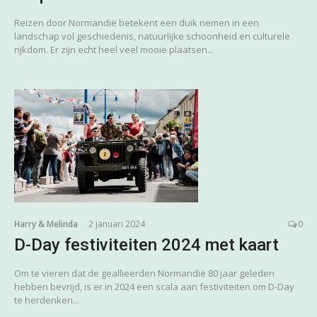
Reizen door Normandië betekent een duik nemen in een
landschap vol geschiedenis, natuurlijke schoonheid en culturele
rijkdom. Er zijn echt heel veel mooie plaatsen...
Harry & Melinda
2 januari 2024
0
D-Day festiviteiten 2024 met kaart
Om te vieren dat de geallieerden Normandië 80 jaar geleden
hebben bevrijd, is er in 2024 een scala aan festiviteiten om D-Day
te herdenken...