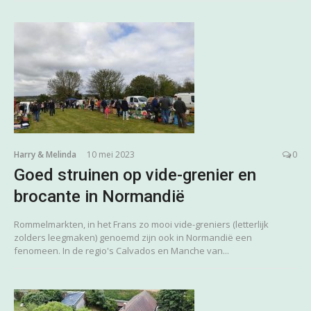
Harry & Melinda
10 mei 2023
0
Goed struinen op vide-grenier en
brocante in Normandië
Rommelmarkten, in het Frans zo mooi vide-greniers (letterlijk
zolders leegmaken) genoemd zijn ook in Normandië een
fenomeen. In de regio's Calvados en Manche van...