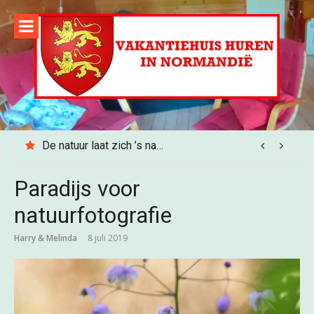
Naar
de
inhoud
springen
De natuur laat zich ’s nachts gelden…
Paradijs voor
natuurfotografie
Harry & Melinda
8 juli 2019